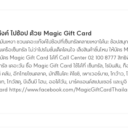
งค์ ไปช้อป ด้วย Magic Gift Card
ันเหงา ชวนเดอะแก๊งค์ไปช้อปที่เซ็นทรัลคลายเหงาได้นะ ช้อปสนุกกับ
เครือเซ็นทรัล ไม่ว่าโปรโมชั่นเด็ดโดนใจ เล็งสินค้าชิ้นไหน ให้บั
บัตร Magic Gift Card ได้ที่ Call Center 02 100 8777 สิทธิพ
ทรัล เดอะวัน ซื้อ Magic Gift Card ใช้ได้ที่ เซ็นทรัล, โรบินสัน, ท็
ส์ คลับ, อีทไทยโซนตลาด, มัทสึโมโตะ คิโยชิ, เพาเวอร์บาย, โกว้าว, โ
, ไทวัสดุ, บีเอ็นบี โฮม, ออโต้วัน, มาร์คแอนด์สเปนเซอร์ และมูจ
Card https://www.facebook.com/MagicGiftCardThail