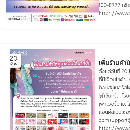
100-8777 หรื
https://www
20
เพิ่มร้านค้า
มิ.ย.
ตั้งแต่วันที่ 
ที่มีเงื่อนไขด้
ท็อปส์ชูเปอร์สโต
🛒เซ็นทรัล, โรบ
เพาเวอร์บาย, โก
แอนด์สเปนเซอร์
cpmsupport@c
https://www