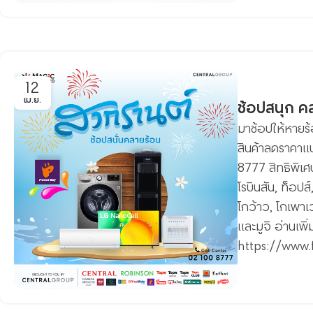
12
เม.ย.
ช้อปสนุก ค
มาช้อปให้หายร
สินค้าลดราคาแ
8777 สิทธิพิเศษ
โรบินสัน, ท็อปส
โกว้าว, โกเพาเว
และมูจิ อ่านเ
https://www