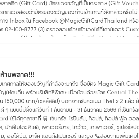
รพลาสติก (Gift Card) บัตรของขวัญที่เป็นกระดาษ (Gift Vouche
ารถตรวจสอบว่าบัตรของขวัญของท่านเข้าเกณฑ์ดังกล่าวหรือไม่
(1) ทาง Inbox ใน Facebook @MagicGiftCardThailand หรือ 
่โทร 02-100-8777 (3) ตรวจสอบด้วยตัวเองได้ที่เคาน์เตอร์ Cus
ทุกสาขา (4) สำหรับลูกค้าองค์กร ติดต่อที่ทีม Central Direct
าที่เคารพทุกท่านเป็นอย่างสูง ที่ให้การอุปการะคุณซื้อบัตรขอ
, และ Magic และสุดท้ายนี้ บริษัทขอความกรุณาคุณลูกค้า โปร
กชิ้น ทุกแผนก ทุกสาขา ทุกวัน ในเวลาทำการ ที่ร้านค้าในเครือ Cen
ๆ ห้ามพลาด!!!
บเทศกาลให้ของขวัญที่กำลังจะมาถึง ซื้อบัตร Magic Gift Card 
วัญให้คนอื่น พร้อมรับสิทธิพิเศษ เมื่อช้อปด้วยบัตร Central The
่เกิน 150,000 บาท/เซลล์สลิป) นอกจากรับคะแนน The1 x 2 แล้ว 
ดี ๆ แบบนี้มีตั้งแต่วันที่ 1 กันยายน - 31 ธันวาคม 2566 ที่เซ็นทรัล
 ใช้ได้ทุกสาขาที่ 🛒 เซ็นทรัล, โรบินสัน, ท็อปส์, ท็อปส์ ฟู้ด ฮอลล์
 มัทสึโมโตะ คิโยชิ, เพาเวอร์บาย, โกว้าว, โกเพาเวอร์, ซูเปอร์สป
 โฮม, ออโต้วัน, มาร์ค แอนด์สเปนเซอร์ และมูจิ 📞สอบถามเพิ่มเติม