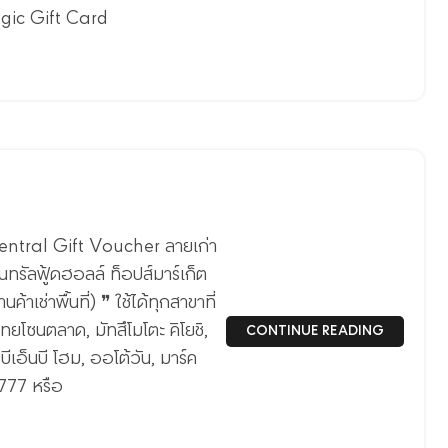
gic Gift Card
ะ Central Gift Voucher ลายเก่า
ซ็นทรัลฟู้ดฮอลล์ ท็อปส์มาร์เก็ต
้าเช่าพื้นที่) ❞ ใช้ได้ทุกสาขาที่
ทไทยโซนตลาด, มัทสึโมโตะ คิโยชิ,
CONTINUE READING
ีเอ็นบี โฮม, ออโต้วัน, มาร์ค
8777 หรือ