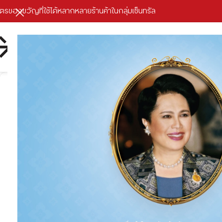
ัตรของขวัญที่ใช้ได้หลากหลายร้านค้าในกลุ่มเซ็นทรัล
หน
ของขวัญปีใหม
ของขวัญปีใหม่
08
ให้ถูกใจคนรับ
ธ.ค.
เซ็นทรัลจึงเป็น
เสนอสุดพิเศษ เ
(ไม่เกิน 150,
แบบนี้ ไม่ได้มีบ
วันที่ 1 กันยาย
เซ็นทรัล, โรบิน
เวอร์บาย, โกว้า