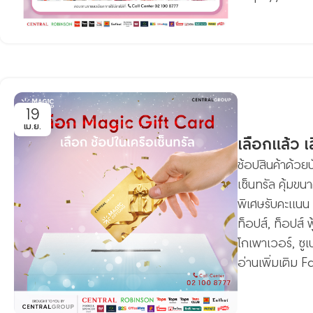
19
เม.ย.
เลือกแล้ว 
ช้อปสินค้าด้วย
เซ็นทรัล คุ้มข
พิเศษรับคะแนน T
ท็อปส์, ท็อปส์ 
โกเพาเวอร์, ซูเ
อ่านเพิ่มเติ