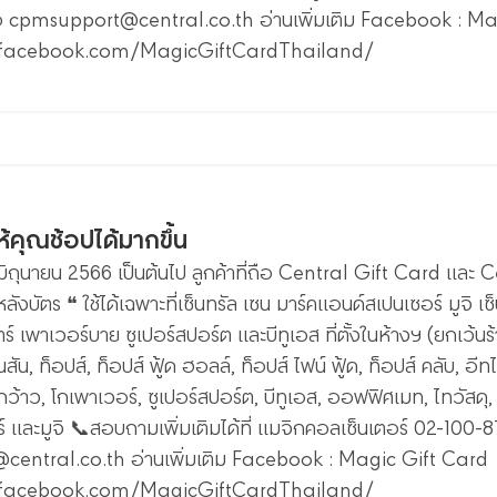
อ cpmsupport@central.co.th อ่านเพิ่มเติม Facebook : Ma
.facebook.com/MagicGiftCardThailand/
ให้คุณช้อปได้มากขึ้น
20 มิถุนายน 2566 เป็นต้นไป ลูกค้าที่ถือ Central Gift Card แล
านหลังบัตร ❝ ใช้ได้เฉพาะที่เซ็นทรัล เซน มาร์คแอนด์สเปนเซอร์ มูจิ เ
ร์ เพาเวอร์บาย ซูเปอร์สปอร์ต และบีทูเอส ที่ตั้งในห้างฯ (ยกเว้นร้านค
ินสัน, ท็อปส์, ท็อปส์ ฟู้ด ฮอลล์, ท็อปส์ ไฟน์ ฟู้ด, ท็อปส์ คลับ, อี
ว้าว, โกเพาเวอร์, ซูเปอร์สปอร์ต, บีทูเอส, ออฟฟิศเมท, ไทวัสดุ, บ
 และมูจิ 📞สอบถามเพิ่มเติมได้ที่ แมจิกคอลเซ็นเตอร์ 02-100-
entral.co.th อ่านเพิ่มเติม Facebook : Magic Gift Card
.facebook.com/MagicGiftCardThailand/