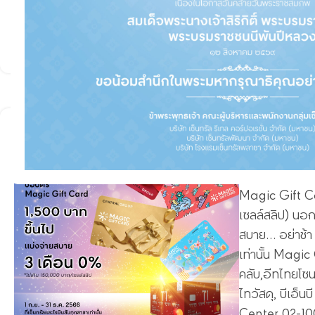
สเปนเซอร์ และ
cpmsupport@c
https://www
โปรโมชั่นดี
24
ห้ามพลาด!!! บ
ต.ค.
แล้ว Magic Gi
Magic Gift Ca
เซลล์สลิป) นอ
สบาย… อย่าช้า ข
เท่านั้น Magic G
คลับ,อีทไทยโซน
ไทวัสดุ, บีเอ็
Center 02-10