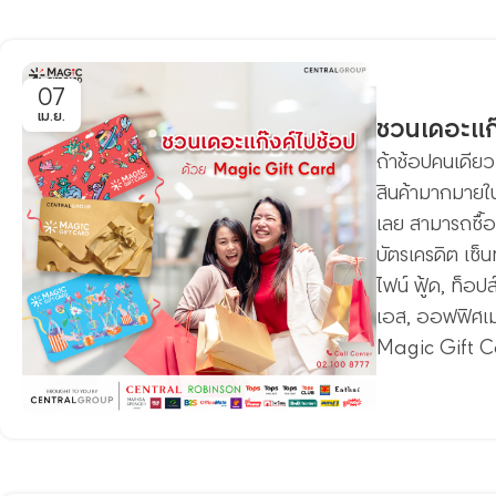
07
เม.ย.
ชวนเดอะแก๊
ถ้าช้อปคนเดียวม
สินค้ามากมายใน
เลย สามารถซื้อ
บัตรเครดิต เซ็น
ไฟน์ ฟู้ด, ท็อป
เอส, ออฟฟิศเมท
Magic Gift 