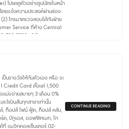
r) โปรดดูตัวอย่างรูปบัตรในหน้า
 โดยแจ้งความประสงค์ผ่านช่อง
(2) โทรมาตรวจสอบได้กับฝ่าย
tomer Service ที่ห้าง Central
 02-793-7892 บริษัทขอ
งขวัญ Central, CenPay,
ดนำบัตรของขวัญดังกล่าวมาใช้
tral Group ที่ร่วมโครงการนี้
เป็นรางวัลให้กับตัวเอง หรือ จะ
 1 Credit Card ตั้งแต่ 1,500
ยังแบ่งจ่ายสบายๆ 3 เดือน 0%
และโรบินสันทุกสาขาเท่านั้น
CONTINUE READING
, ท็อปส์ ไฟน์ ฟู้ด, ท็อปส์ คลับ,
อร์ต, บีทูเอส, ออฟฟิศเมท, ไท
ได้ที่ แมจิกคอลเซ็นเตอร์ 02-