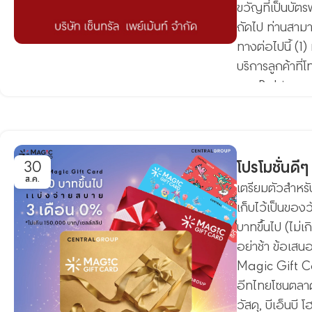
ขวัญที่เป็นบัต
ถัดไป ท่านสาม
ทางต่อไปนี้ 
บริการลูกค้าที
และ Robinson 
ขอบพระคุณลูกค้
Central Group
ซื้อสินค้าได้ทุ
30
โปรโมชั่นดี
ส.ค.
เตรียมตัวสำหรั
เก็บไว้เป็นของ
บาทขึ้นไป (ไม
อย่าช้า ข้อเสนอ
Magic Gift Card
อีทไทยโซนตลาด,
วัสดุ, บีเอ็นบี