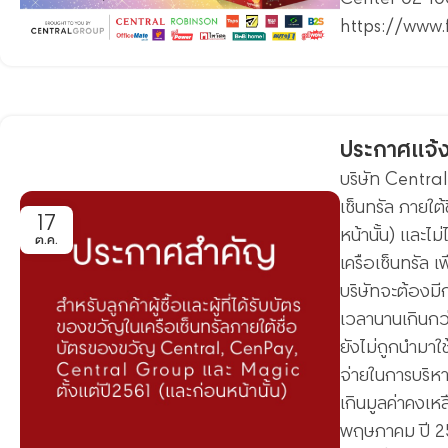
https://www
ประกาศแจ้งเ
บริษัท Central
เซ็นทรัล ภายใ
17
หน้านั้น) และไม
ต.ค.
เครือเซ็นทรัล เ
บริษัทจะต้องมี
เวลานานเกินกว่
ยังไม่ถูกนำมาใช
จ่ายในการบริหา
เกินมูลค่าคงเหล
พฤษภาคม ปี 256