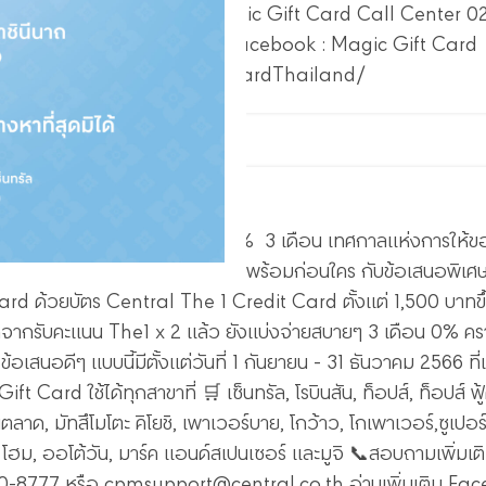
มูจิ 📞สอบถามเพิ่มเติมได้ที่ Magic Gift Card Call Center 
entral.co.th อ่านเพิ่มเติม Facebook : Magic Gift Card
.facebook.com/MagicGiftCardThailand/
ๆ ห้ามพลาด!!!
ัตรของขวัญซื้อง่าย จ่ายสบาย 0% 3 เดือน เทศกาลแห่งการให้ขอ
ft Card ช่วยคุณให้เตรียมความพร้อมก่อนใคร กับข้อเสนอพิเศษที
rd ด้วยบัตร Central The 1 Credit Card ตั้งแต่ 1,500 บาทขึ้
กจากรับคะแนน The1 x 2 แล้ว ยังแบ่งจ่ายสบายๆ 3 เดือน 0% ครา
้อเสนอดีๆ แบบนี้มีตั้งแต่วันที่ 1 กันยายน - 31 ธันวาคม 2566 ที่
ift Card ใช้ได้ทุกสาขาที่ 🛒 เซ็นทรัล, โรบินสัน, ท็อปส์, ท็อปส์ ฟู
ตลาด, มัทสึโมโตะ คิโยชิ, เพาเวอร์บาย, โกว้าว, โกเพาเวอร์,ซูเปอ
นบี โฮม, ออโต้วัน, มาร์ค แอนด์สเปนเซอร์ และมูจิ 📞สอบถามเพิ่มเ
0-8777 หรือ cpmsupport@central.co.th อ่านเพิ่มเติม Fa