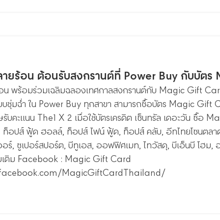
ลายร้อน ต้อนรับสงกรานต์ที่ Power Buy กับบัตร
้อน พร้อมร่วมเฉลิมฉลองเทศกาลสงกรานต์กับ Magic Gift Card
บบชุ่มฉ่ำ ใน Power Buy ทุกสาขา สามารถซื้อบัตร Magic Gift C
รับคะแนน The1 X 2 เมื่อใช้บัตรเครดิต เซ็นทรัล เดอะวัน ซื้อ Magi
์, ท็อปส์ ฟู้ด ฮอลล์, ท็อปส์ ไฟน์ ฟู้ด, ท็อปส์ คลับ, อีทไทยโซนตลาด
อร์, ซูเปอร์สปอร์ต, บีทูเอส, ออฟฟิศเมท, ไทวัสดุ, บีเอ็นบี โฮม,
พิ่มเติม Facebook : Magic Gift Card
.facebook.com/MagicGiftCardThailand/