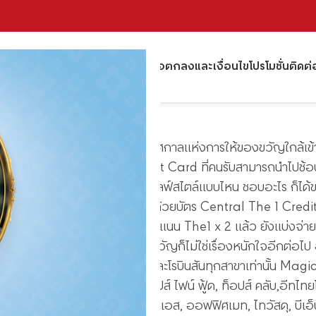
้าหลัก
ผลิตภัณฑ์
สถานที่จำหน่าย
ข้อตกลงและเงื่อนไข
โปรโมชั่น
ติดต่
่ที่ดีที่สุด!!!
ที่ดีทีสุด…Magic Gift Card เทศกาลแห่งการให้ของขวัญใกล้เข
เป็นเรื่องยาก การมอบ Magic Gift Card ที่คนรับสามารถนำไปช้
คำตอบที่ดีที่สุด... ไม่ว่าคนรับจะมีไลฟ์สไตล์แบบไหน ชอบอะไร ก็ไ
มื่อซื้อบัตร Magic Gift Card ด้วยบัตร Central The 1 Credit 
000 บาท/เซลล์สลิป) นอกจากรับคะแนน The1 x 2 แล้ว ยังแบ่งจ่
่อยๆ ไม่ว่าจะมีกี่คนที่ต้องให้ของขวัญก็ไม่ใช่เรื่องหนักใจอีกต่อไป 
น - 31 ธันวาคม 2566 ที่เซ็นทรัลและโรบินสันทุกสาขาเท่านั้น Magic
สัน, ท็อปส์, ท็อปส์ ฟู้ด ฮอลล์, ท็อปส์ ไฟน์ ฟู้ด, ท็อปส์ คลับ,อีทไท
ว, โกเพาเวอร์,ซูเปอร์สปอร์ต, บีทูเอส, ออฟฟิศเมท, ไทวัสดุ, บีเอ