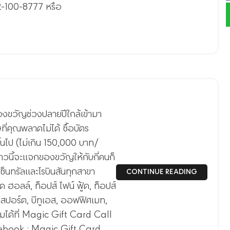
02-100-8777 หรือ
งขวัญช่วงปลายปีใกล้เข้ามา
่คุณพลาดไม่ได้ ซื้อบัตร
นไป (ไม่เกิน 150,000 บาท/
วนี้จะแจกของขวัญให้กับกี่คนก็
เซ็นทรัลและโรบินสันทุกสาขา
CONTINUE READING
้ด ฮอลล์, ท็อปส์ ไฟน์ ฟู้ด, ท็อปส์
ร์สปอร์ต, บีทูเอส, ออฟฟิศเมท,
ติมได้ที่ Magic Gift Card Call
cebook : Magic Gift Card