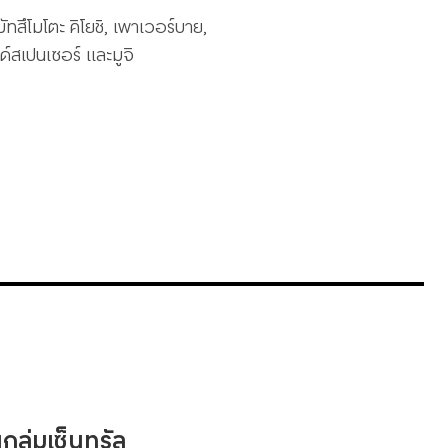
 มัทสึโมโตะ คิโยชิ, เพาเวอร์บาย,
ด์สเปนเซอร์ และมูจิ
ลุ่มเซ็นทรัล