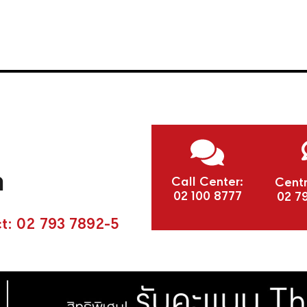
า
Call Center:
Centr
02 100 8777
02 7
t:
02 793 7892-5