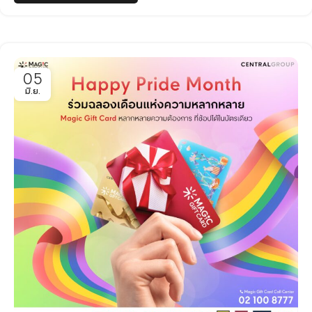
05
มิ.ย.