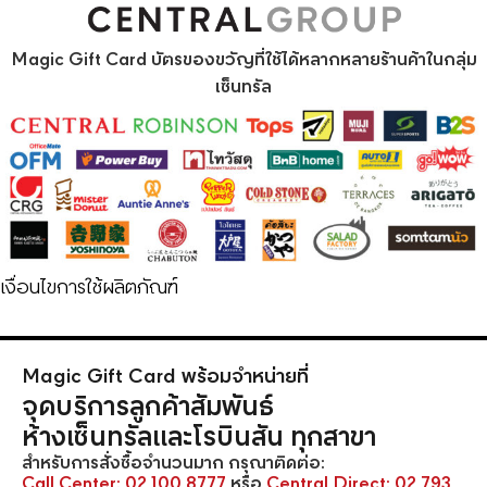
793-7892-5✨ เซ็นทรัล เพย์เม้นท์ สำนักงานใหญ่ สีลมทาวเวร์ 
โทร. 02-100 -8778 อ่านเพิ่มเติม Facebook : Magic Gift
Magic Gift Card บัตรของขวัญที่ใช้ได้หลากหลายร้านค้าในกลุ่ม
Cardhttps://www.facebook.com/MagicGiftCardTh
เซ็นทรัล
เงื่อนไขการใช้ผลิตภัณฑ์
Magic Gift Card พร้อมจำหน่ายที่
จุดบริการลูกค้าสัมพันธ์
ห้างเซ็นทรัลและโรบินสัน ทุกสาขา
สำหรับการสั่งซื้อจำนวนมาก กรุณาติดต่อ:
Call Center:
02 100 8777
หรือ
Central Direct:
02 793