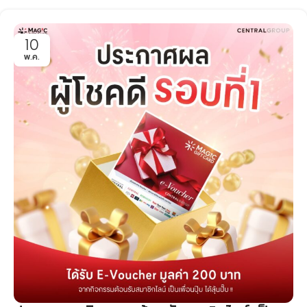
10
พ.ค.