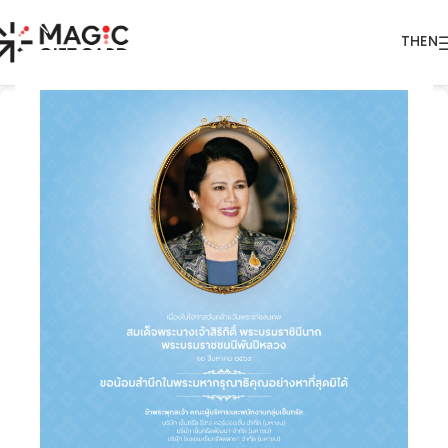
TH
EN
25
ก.ย.