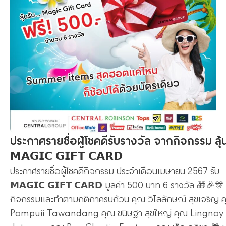
ประกาศรายชื่อผู้โชคดีรับรางวัล จากกิจกรรม ลุ้
𝗠𝗔𝗚𝗜𝗖 𝗚𝗜𝗙𝗧 𝗖𝗔𝗥𝗗
ประกาศรายชื่อผู้โชคดีกิจกรรม ประจำเดือนเมษายน 2567 รับ
𝗠𝗔𝗚𝗜𝗖 𝗚𝗜𝗙𝗧 𝗖𝗔𝗥𝗗 มูลค่า 500 บาท 6 รางวัล 🎁🎉🎊 ท
กิจกรรมและทำตามกติกาครบถ้วน คุณ วิไลลักษณ์ สุขเจริญ 
Pompuii Tawandang คุณ ขนิษฐา สุขใหญ่ คุณ Lingnoy