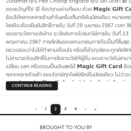
Jutamas คุณ Pea Chortip Engtara คุณ เล็ก อภิชา 🎁 
ของขวัญที่ใช่ 🛒 ช้อปทุกอย่างที่ชอบ ด้วย 𝗠𝗮𝗴𝗶𝗰 𝗚𝗶𝗳𝘁 𝗖
ช้อปได้หลากหลายร้านค้าในเครือเซ็นทรัลในบัตรเดียว หมายเหตุ :
โชคดีจะต้องยืนยันสิทธิ์ภายใน วันที่ 29 เมษายน 2567 เวลา 1
ของรางวัลทางบริษัทฯ จะจัดส่งทางไปรษณีย์ภายใน วันที่ 23
พฤษภาคม 2567 การตัดสินของคณะกรรมการถือเป็นที่สิ้นสุด
ตรวจสอบว่าไม่ได้ทำตามเงื่อนไข หรือตั้งใจทุจริตจะถูกตัดสิทธิ
ไม่สามารถโอนสิทธิ์ในการรับรางวัลให้ผู้อื่น ของรางวัลไม่สาม
เปลี่ยน แลก หรือทอนเป็นเงินสดได้ 𝗠𝗮𝗴𝗶𝗰 𝗚𝗶𝗳𝘁 𝗖𝗮𝗿𝗱 ช้อ
หลากหลายร้านค้า ตอบโจทย์ทุกไลฟ์สไตล์ในบัตรเดียว ไม่ว่าจ
ของขวัญสายไหนก็โดน 🛒 เซ็นทรัล, โรบินสัน, ท็อปส์, ท็อปส์
CONTINUE READING
ฟู้ด ฮอลล์, ท็อปส์ ไฟน์ ฟู้ด, ท็อปส์ คลับ,อีทไทยโซนตลาด, มัท
โตะ คิโยชิ, เพาเวอร์บาย, โกว้าว, โกเพาเวอร์,ซูเปอร์สปอร์ต, บี
ออฟฟิศเมท, ไทวัสดุ, บีเอ็นบี โฮม, ออโต้วัน, มาร์ค แอนด์สเป
‹
1
2
3
4
›
»
และมูจิ 💳 ซื้อบัตรง่ายๆ ได้หลากหลายช่องทาง✨ จุดบริการลู
สัมพันธ์ของห้างเซ็นทรัล, ห้างโรบินสัน✨ เซ็นทรัล ไดเรค โทร. 