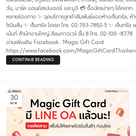
เปอร์สปอร์ต, บีทูเอส, ออฟฟิศเมท, ไทวัสดุ, บีเอ็นบี โฮม, ออโต
วัน, มาร์ค แอนด์สเปนเซอร์ และมูจิ 💳 ซื้อบัตรง่ายๆ ได้หลาก
หลายช่องทาง ✨ จุดบริการลูกค้าสัมพันธ์ของห้างเซ็นทรัล, ห้
โรบินสัน ✨ เซ็นทรัล ไดเรค โทร. 02-793-7892-5 ✨ เซ็นทรัล เ
เม้นท์ สำนักงานใหญ่ สีลมทาวเวร์ ชั้น 8 โทร. 02-100 -8778
อ่านเพิ่มเติม Facebook : Magic Gift Card
https://www.facebook.com/MagicGiftCardThailan
CONTINUE READING
30
เม.ย.