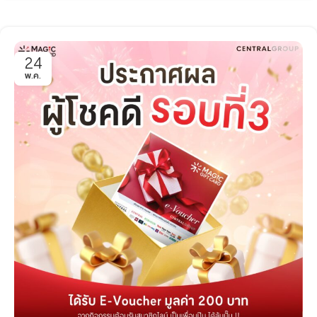
24
พ.ค.